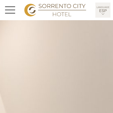
ESP
ITA
ENG
DEU