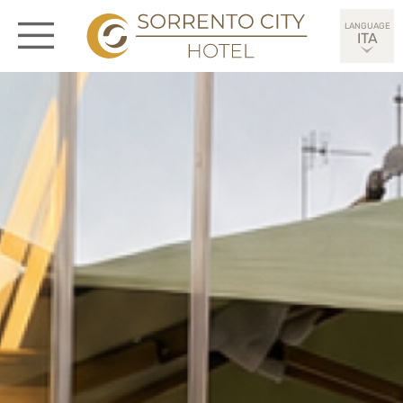
ITA
ENG
DEU
ESP