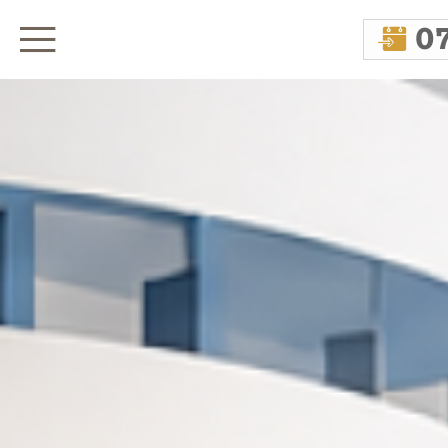
0
open menù